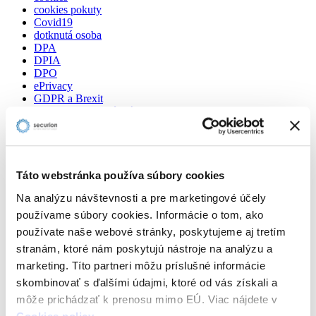
cookies pokuty
Covid19
dotknutá osoba
DPA
DPIA
DPO
ePrivacy
GDPR a Brexit
GDPR a pracovné právo
GDPR checklist
GDPR fotografie
GDPR home-office
GDPR HR
GDPR kamerový systém
Táto webstránka používa súbory cookies
GDPR na webe
Na analýzu návštevnosti a pre marketingové účely
GDPR newsletter
GDPR online
používame súbory cookies. Informácie o tom, ako
GDPR otázky
používate naše webové stránky, poskytujeme aj tretím
GDPR pokuty
stranám, ktoré nám poskytujú nástroje na analýzu a
GDPR povinnosti
GDPR vzory
marketing. Títo partneri môžu príslušné informácie
Informačná povinnosť
skombinovať s ďalšími údajmi, ktoré od vás získali a
Kamerový systém GDPR
môže prichádzať k prenosu mimo EÚ. Viac nájdete v
Koronavírus
Korporátne compliance