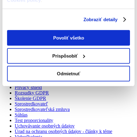
Cookies policy
.
Lokalizačné údaje
Meta
Obchodné spoločnosti a GDPR
Zobraziť detaily
Oprávnená osoba
Oprávnená osoba GDPR
Oprávnený záujem
osobitné kategórie osobných údajov
Povoliť všetko
Osobné údaje
Porušenie ochrany osobných údajov
Pracovnoprávne compliance
Prispôsobiť
Právne základy
Prenos osobných údajov
prevádzkovateľ
Odmietnuť
Príjemca
Privacy policy
Privacy shield
Rozsudky GDPR
Školenie GDPR
Sprostredkovateľ
Sprostredkovateľská zmluva
Súhlas
Test proporcionality
Uchovávanie osobných údajov
Úrad na ochranu osobných údajov - články k téme
Videoškolenia