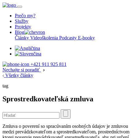
Prečo my?
Služby
Projekty
Blog
Články
Videoškolenia
Podcasty
E-booky
+421 911 925 811
Nechajte si poradiť
Všetky články
tag
Sprostredkovateľská zmluva
Zmluva o poverení so spracúvaním osobných údajov je zmluvou
medzi prevádzkovateľom a sprostredkovateľom, prostredníctvom
ktorej poveruje prevádzkovateľ sprostredkovateľa, aby pri určení