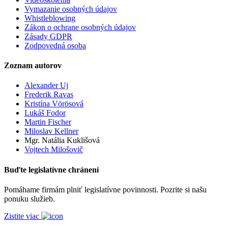
Vymazanie osobných údajov
Whistleblowing
Zákon o ochrane osobných údajov
Zásady GDPR
Zodpovedná osoba
Zoznam autorov
Alexander Uj
Frederik Ravas
Kristína Vörösová
Lukáš Fodor
Martin Fischer
Miloslav Kellner
Mgr. Natália Kuklišová
Vojtech Milošovič
Buďte legislatívne chránení
Pomáhame firmám plniť legislatívne povinnosti. Pozrite si našu
ponuku služieb.
Zistite viac