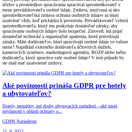
účelov a prostriedkov spracúvania spracúval sprostredkovateľ v
mene prevádzkovateľa osobné údaje. Zmluva, nazývaná aj ako
sprostredkovateľská zmluva ochrana osobných údajov sa musí
uzatvárať vždy, keď prichádza k povereniu. Prevádzkovateľ vyberá
sprostredkovateľa, ktorý mu poskytuje dostatočné záruky, aby
spracúvanie osobných údajov bolo bezpečné. Zároveň, má prijať
dostatočné technické a organizačné opatrenia, ktoré potvrdzujú
záruky. Máte dodávateľov, ktorí spracúvajú osobné údaje vo vašom
mene? Napríklad externého dodávateľa účtovných služieb,
kamerových systémov, marketingovú agentúru, BOZP alebo iného
dodávateľa, ktorý spracúva vaše osobné údaje? V tom prípade by
ste mali mať uzatvorené zmluvy.
Aké povinnosti prináša GDPR pre hotely
a ubytovateľov?
Hotely, penzióny, iné druhy ubytovacích zariadení – aké majú
povinnosti v oblasti ochrany o...
GDPR Nariadenie
21. 9. 2022