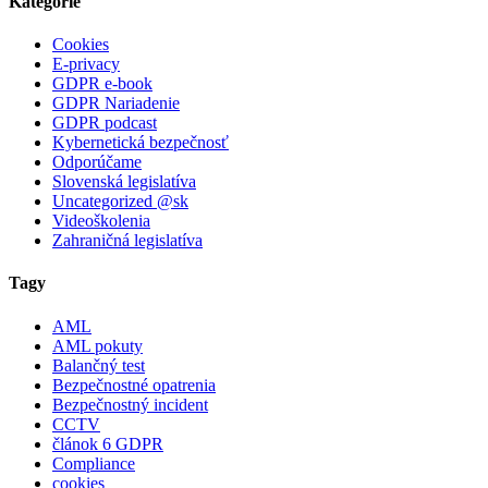
Kategórie
Cookies
E-privacy
GDPR e-book
GDPR Nariadenie
GDPR podcast
Kybernetická bezpečnosť
Odporúčame
Slovenská legislatíva
Uncategorized @sk
Videoškolenia
Zahraničná legislatíva
Tagy
AML
AML pokuty
Balančný test
Bezpečnostné opatrenia
Bezpečnostný incident
CCTV
článok 6 GDPR
Compliance
cookies