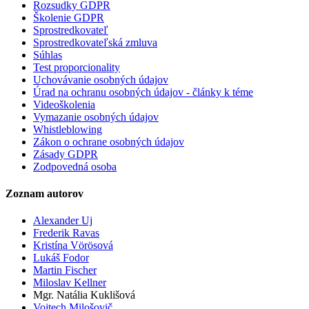
Rozsudky GDPR
Školenie GDPR
Sprostredkovateľ
Sprostredkovateľská zmluva
Súhlas
Test proporcionality
Uchovávanie osobných údajov
Úrad na ochranu osobných údajov - články k téme
Videoškolenia
Vymazanie osobných údajov
Whistleblowing
Zákon o ochrane osobných údajov
Zásady GDPR
Zodpovedná osoba
Zoznam autorov
Alexander Uj
Frederik Ravas
Kristína Vörösová
Lukáš Fodor
Martin Fischer
Miloslav Kellner
Mgr. Natália Kuklišová
Vojtech Milošovič