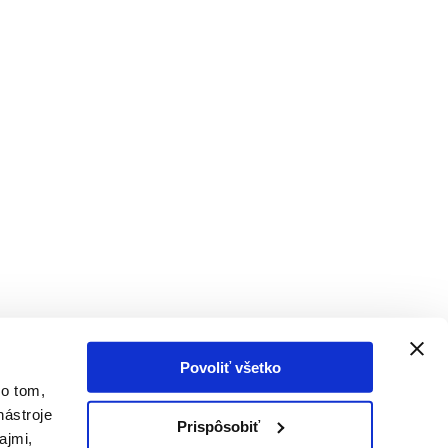
Povoliť všetko
 o tom,
nástroje
Prispôsobiť
ajmi,