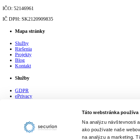
IČO: 52146961
IČ DPH: SK2120909835
Mapa stránky
Služby
Riešenia
Projekty
Blog
Kontakt
Služby
GDPR
ePrivacy
Kybernetická
bezpečnosť
Táto webstránka používa
Užitočné odkazy
Na analýzu návštevnosti a
ako používate naše webové
Privacy policy
na analýzu a marketing. T
Cookies policy