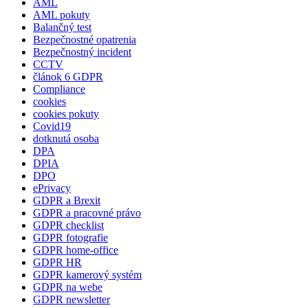
AML
AML pokuty
Balančný test
Bezpečnostné opatrenia
Bezpečnostný incident
CCTV
článok 6 GDPR
Compliance
cookies
cookies pokuty
Covid19
dotknutá osoba
DPA
DPIA
DPO
ePrivacy
GDPR a Brexit
GDPR a pracovné právo
GDPR checklist
GDPR fotografie
GDPR home-office
GDPR HR
GDPR kamerový systém
GDPR na webe
GDPR newsletter