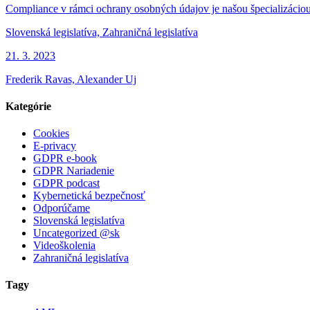
Compliance v rámci ochrany osobných údajov je našou špecializáciou
Slovenská legislatíva, Zahraničná legislatíva
21. 3. 2023
Frederik Ravas, Alexander Uj
Kategórie
Cookies
E-privacy
GDPR e-book
GDPR Nariadenie
GDPR podcast
Kybernetická bezpečnosť
Odporúčame
Slovenská legislatíva
Uncategorized @sk
Videoškolenia
Zahraničná legislatíva
Tagy