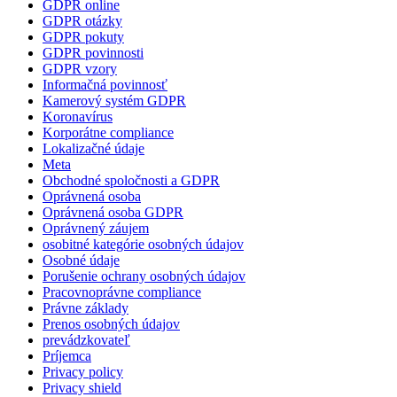
GDPR online
GDPR otázky
GDPR pokuty
GDPR povinnosti
GDPR vzory
Informačná povinnosť
Kamerový systém GDPR
Koronavírus
Korporátne compliance
Lokalizačné údaje
Meta
Obchodné spoločnosti a GDPR
Oprávnená osoba
Oprávnená osoba GDPR
Oprávnený záujem
osobitné kategórie osobných údajov
Osobné údaje
Porušenie ochrany osobných údajov
Pracovnoprávne compliance
Právne základy
Prenos osobných údajov
prevádzkovateľ
Príjemca
Privacy policy
Privacy shield