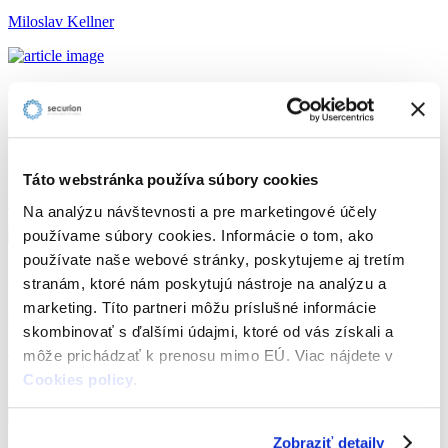
Miloslav Kellner
Pseudonymizácia vs. anonymizácia osobných údajov
GDPR Nariadenie, Kybernetická bezpečnosť, Odporúčame
12. 1. 2023
Táto webstránka používa súbory cookies
Miloslav Kellner
Na analýzu návštevnosti a pre marketingové účely
používame súbory cookies. Informácie o tom, ako
používate naše webové stránky, poskytujeme aj tretím
Šifrovanie ako bezpečnostné opatrenie – GDPR
stranám, ktoré nám poskytujú nástroje na analýzu a
marketing. Títo partneri môžu príslušné informácie
GDPR Nariadenie, Kybernetická bezpečnosť
skombinovať s ďalšími údajmi, ktoré od vás získali a
18. 8. 2020
môže prichádzať k prenosu mimo EÚ. Viac nájdete v
Cookies policy
.
Vojtech Milošovič
Zobraziť detaily