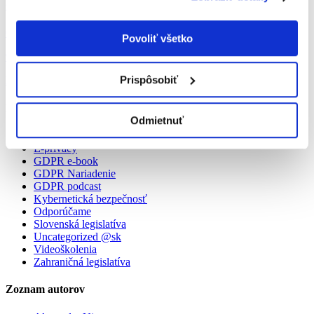
GDPR a home-office
GDPR Nariadenie, Kybernetická bezpečnosť, Odporúčame
Povoliť všetko
9. 5. 2020
Prispôsobiť
Frederik Ravas
Kategórie
Odmietnuť
Cookies
E-privacy
GDPR e-book
GDPR Nariadenie
GDPR podcast
Kybernetická bezpečnosť
Odporúčame
Slovenská legislatíva
Uncategorized @sk
Videoškolenia
Zahraničná legislatíva
Zoznam autorov