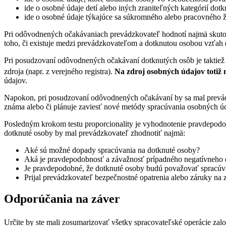
ide o osobné údaje detí alebo iných zraniteľných kategórií dot
ide o osobné údaje týkajúce sa súkromného alebo pracovného ž
Pri odôvodnených očakávaniach prevádzkovateľ hodnotí najmä skuto
toho, či existuje medzi prevádzkovateľom a dotknutou osobou vzťah 
Pri posudzovaní odôvodnených očakávaní dotknutých osôb je taktiež 
zdroja (napr. z verejného registra).
Na zdroj osobných údajov totiž 
údajov.
Napokon, pri posudzovaní odôvodnených očakávaní by sa mal prevádz
známa alebo či plánuje zaviesť nové metódy spracúvania osobných úd
Posledným krokom testu proporcionality je vyhodnotenie pravdepod
dotknuté osoby by mal prevádzkovateľ zhodnotiť najmä:
Aké sú možné dopady spracúvania na dotknuté osoby?
Aká je pravdepodobnosť a závažnosť prípadného negatívneho d
Je pravdepodobné, že dotknuté osoby budú považovať spracúva
Prijal prevádzkovateľ bezpečnostné opatrenia alebo záruky n
Odporúčania na záver
Určite by ste mali zosumarizovať všetky spracovateľské operácie zalo