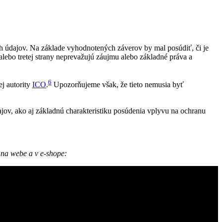
h údajov. Na základe vyhodnotených záverov by mal posúdiť, či je
ebo tretej strany neprevažujú záujmu alebo základné práva a
6
ej autority
ICO
.
Upozorňujeme však, že tieto nemusia byť
ov, ako aj základnú charakteristiku posúdenia vplyvu na ochranu
 na webe a v e-shope: