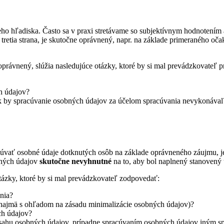
eho hľadiska. Často sa v praxi stretávame so subjektívnym hodnotením
o tretia strana, je skutočne oprávnený, napr. na základe primeraného 
e oprávnený, slúžia nasledujúce otázky, ktoré by si mal prevádzkovate
h údajov?
ak by spracúvanie osobných údajov za účelom spracúvania nevykonával
cúvať osobné údaje dotknutých osôb na základe oprávneného záujmu, 
bných údajov
skutočne nevyhnutné
na to, aby bol naplnený stanovený 
ázky, ktoré by si mal prevádzkovateľ zodpovedať:
nia?
(najmä s ohľadom na zásadu minimalizácie osobných údajov)?
ch údajov?
zsahu osobných údajov, prípadne spracúvaním osobných údajov iným 