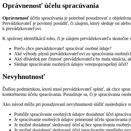
Oprávnenosť účelu spracúvania
Oprávnenosť
účelu spracúvania je potrebné posudzovať z objektívn
Prevádzkovateľ je povinný posúdiť, či záujem, ktorý sleduje on aleb
k prevádzkovateľovi.
K správnej identifikácií toho, či je záujem prevádzkovateľa skutočn
Prečo chce prevádzkovateľ spracúvať osobné údaje?
Aké výhody plynú prevádzkovateľovi zo spracúvania osobnýc
Aký dôsledok pre činnosť prevádzkovateľa by mala situácia, 
Sleduje spracúvanie osobných údajov verejnoprospešný účel?
Nevyhnutnosť
Ďalšou podmienkou, ktorú musí prevádzkovateľ splniť, ak chce spra
konkrétnemu účelu spracúvania. Posudzuje sa, či je spracúvania oso
Ako návod môžu pri posudzovaní nevyhnutnosti slúžiť nasledujúce ot
Pomôže spracúvanie osobných údajov dosiahnuť účel spracúva
Je spracúvanie osobných údajov primerané účelu spracúvania 
Je možné dosiahnuť sledovaný účel aj bez spracúvania osobný
Je možné dosiahnuť sledovaný účel spracúvaním menšieho ro