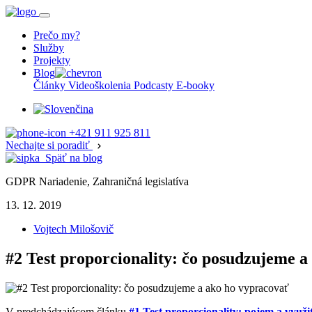
Prečo my?
Služby
Projekty
Blog
Články
Videoškolenia
Podcasty
E-booky
+421 911 925 811
Nechajte si poradiť
Späť na blog
GDPR Nariadenie, Zahraničná legislatíva
13. 12. 2019
Vojtech Milošovič
#2 Test proporcionality: čo posudzujeme 
V predchádzajúcom článku
#1 Test proporcionality: pojem a využit