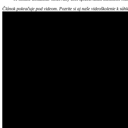
Článok pokračuje pod videom. Pozrite si aj naše videoškolenie k sú