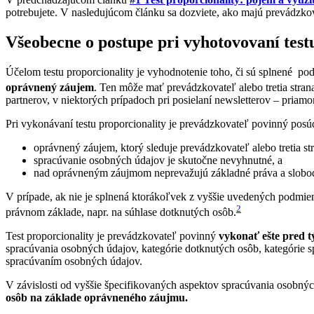
potrebujete. V nasledujúcom článku sa dozviete, ako majú prevádzk
Všeobecne o postupe pri vyhotovovaní test
Účelom testu proporcionality je vyhodnotenie toho, či sú splnené po
oprávnený záujem
. Ten môže mať prevádzkovateľ alebo tretia stran
partnerov, v niektorých prípadoch pri posielaní newsletterov – pri
Pri vykonávaní testu proporcionality je prevádzkovateľ povinný posúd
oprávnený záujem, ktorý sleduje prevádzkovateľ alebo tretia st
spracúvanie osobných údajov je skutočne nevyhnutné, a
nad oprávneným záujmom neprevažujú základné práva a slobo
V prípade, ak nie je splnená ktorákoľvek z vyššie uvedených podmie
2
právnom základe, napr. na súhlase dotknutých osôb.
Test proporcionality je prevádzkovateľ povinný
vykonať ešte pred 
spracúvania osobných údajov, kategórie dotknutých osôb, kategórie s
spracúvaním osobných údajov.
V závislosti od vyššie špecifikovaných aspektov spracúvania osobný
osôb na základe oprávneného záujmu.