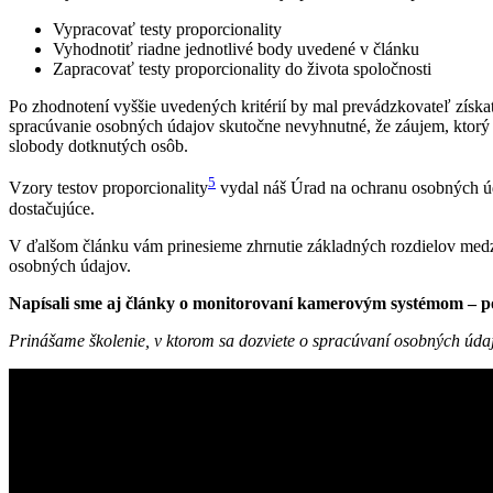
Vypracovať testy proporcionality
Vyhodnotiť riadne jednotlivé body uvedené v článku
Zapracovať testy proporcionality do života spoločnosti
Po zhodnotení vyššie uvedených kritérií by mal prevádzkovateľ získ
spracúvanie osobných údajov skutočne nevyhnutné, že záujem, ktorý 
slobody dotknutých osôb.
5
Vzory testov proporcionality
vydal náš Úrad na ochranu osobných úda
dostačujúce.
V ďalšom článku vám prinesieme zhrnutie základných rozdielov medzi
osobných údajov.
Napísali sme aj články o monitorovaní kamerovým systémom – poz
Prinášame školenie, v ktorom sa dozviete o spracúvaní osobných úda