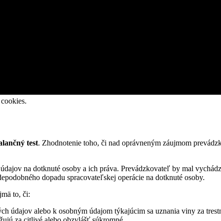
 cookies.
alančný test
. Zhodnotenie toho, či nad oprávneným záujmom prevádzko
 údajov na dotknuté osoby a ich práva. Prevádzkovateľ by mal vychádz
epodobného dopadu spracovateľskej operácie na dotknuté osoby.
mä to, či:
ch údajov alebo k osobným údajom týkajúcim sa uznania viny za trestn
žujú za citlivé alebo obzvlášť súkromné,