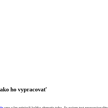
a ako ho vypracovať
ie
sme vám priniesli krátke zhrnutie toho, čo pojem test proporcional