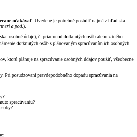
merane očakávať
. Uvedené je potrebné posúdiť najmä z hľadiska
tneri a pod
.).
kal osobné údaje), či priamo od dotknutých osôb alebo z iného
ámenie dotknutých osôb s plánovaným spracúvaním ich osobných
ov, ktorú plánuje na spracúvanie osobných údajov použiť, všeobecne
by. Pri posudzovaní pravdepodobného dopadu spracúvania na
by?
muto spracúvaniu?
 osoby?
ne: