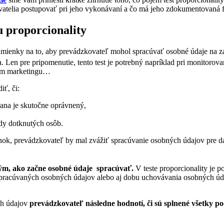
ovatelia postupovať pri jeho vykonávaní a čo má jeho zdokumentovaná
u proporcionality
dmienky na to, aby prevádzkovateľ mohol spracúvať osobné údaje na zá
a. Len pre pripomenutie, tento test je potrebný napríklad pri monitor
amom marketingu…
iť, či:
rana je skutočne oprávnený,
dy dotknutých osôb.
nok, prevádzkovateľ by mal zvážiť spracúvanie osobných údajov pre d
tým, ako začne osobné údaje spracúvať.
V teste proporcionality je p
pracúvaných osobných údajov alebo aj dobu uchovávania osobných údajo
ch údajov
prevádzkovateľ následne hodnotí, či sú splnené všetky 