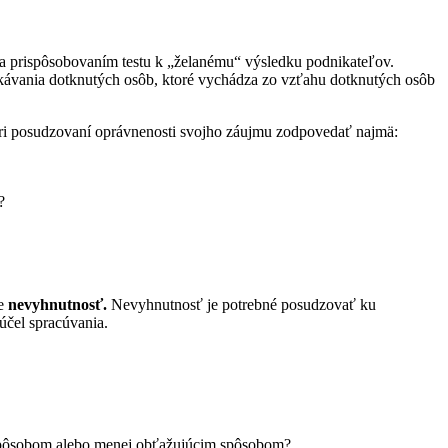
 a prispôsobovaním testu k „želanému“ výsledku podnikateľov.
očakávania dotknutých osôb, ktoré vychádza zo vzťahu dotknutých osôb
ľ pri posudzovaní oprávnenosti svojho záujmu zodpovedať najmä:
?
je
nevyhnutnosť.
Nevyhnutnosť je potrebné posudzovať ku
účel spracúvania.
spôsobom alebo menej obťažujúcim spôsobom?