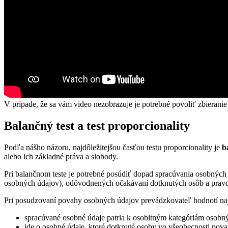
V prípade, že sa vám video nezobrazuje je potrebné povoliť zbieranie
Balančný test a test proporcionality
Podľa nášho názoru, najdôležitejšou časťou testu proporcionality je
b
alebo ich základné práva a slobody.
Pri balančnom teste je potrebné posúdiť dopad spracúvania osobných
osobných údajov), odôvodnených očakávaní dotknutých osôb a pravd
Pri posudzovaní povahy osobných údajov prevádzkovateľ hodnotí naj
spracúvané osobné údaje patria k osobitným kategóriám osobný
ide o osobné údaje, ktoré dotknuté osoby vo všeobecnosti pova