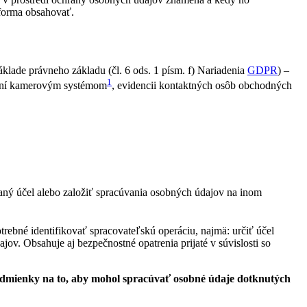
 forma obsahovať.
klade právneho základu (čl. 6 ods. 1 písm. f) Nariadenia
GDPR
) –
1
ovaní kamerovým systémom
, evidencii kontaktných osôb obchodných
aný účel alebo založiť spracúvania osobných údajov na inom
otrebné identifikovať spracovateľskú operáciu, najmä: určiť účel
v. Obsahuje aj bezpečnostné opatrenia prijaté v súvislosti so
podmienky na to, aby mohol spracúvať osobné údaje dotknutých