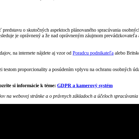
ať predstavu o skutočných aspektoch plánovaného spracúvania osobnýc
sleduje je oprávnený a že nad oprávneným záujmom prevádzkovateľa al
jov, na internete nájdete aj vzor od
Poradcu podnikateľa
alebo Britsk
 testom proporcionality a posúdením vplyvu na ochranu osobných údaj
rite si informácie k téme:
GDPR a kamerový systém
jov na webovej stránke a o právnych základoch a účeloch spracúvania