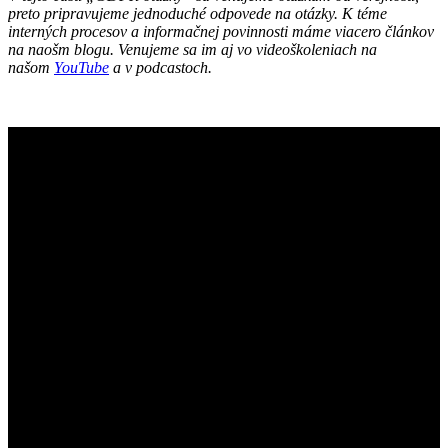
preto pripravujeme jednoduché odpovede na otázky. K téme
interných procesov a informačnej povinnosti máme viacero článkov
na naošm blogu. Venujeme sa im aj vo videoškoleniach na
našom
YouTube
a v podcastoch.