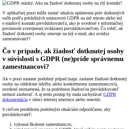
V aplikačnej praxi môže nastať situácia uplatnenia práv dotknutých
osôb podľa príslušných ustanovení GDPR na iné miesto alebo iný
e-mailový kontakt prevádzkovateľa, ako je uvedené v informačnej
povinnosti zverejnenej uvádzanej prevádzkovateľom. Čo robiť, ak
žiadosť dotknutej osoby smeruje na iný e-mail, ako uvádza
zamestnávateľ?
Čo v prípade, ak žiadosť dotknutej osoby
v súvislosti s GDPR (ne)príde správnemu
zamestnancovi?
Ak v praxi nastane podobný prípad (napr. zaslanie žiadosti dotknutej
osoby na oddelenie údržby alebo konkrétnemu zamestnancovi),
uvedené neznamená, že sa podobnou žiadosťou prevádzkovateľ
nemusí zaoberať. A aj tento postup by mala zachytávať
GDPR
dokumentácia
v rámci internej smernice alebo smerníc.
S cieľom predídenia podobným situáciám odporúčame, aby
prevádzkovateľ:
vykonal školenie zamestnancov,