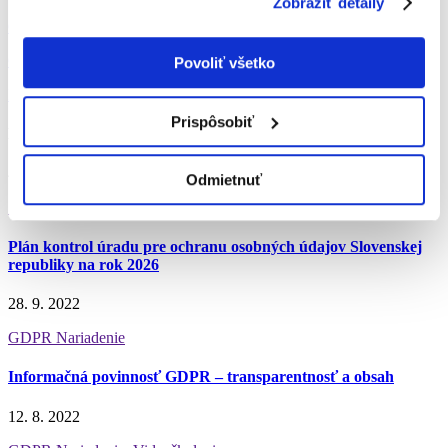
Zobraziť detaily
GDPR HR
GDPR otázky
Povoliť všetko
Informačná povinnosť
Prispôsobiť
Môže Vás zaujímať
4. 3. 2026
Odmietnuť
Slovenská legislatíva
Plán kontrol úradu pre ochranu osobných údajov Slovenskej
republiky na rok 2026
28. 9. 2022
GDPR Nariadenie
Informačná povinnosť GDPR – transparentnosť a obsah
12. 8. 2022