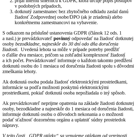
prijal internú smernicu k GDPR, ktorá určuje popis postupov
v podobných prípadoch,
dotknutý zamestnanec bez zbytočného odkladu zaslal danú
žiadosť Zodpovednej osobe/DPO (ak je zriadená) alebo
konkrétnemu zamestnancovi na vybavenie.
S odkazom na príslušné ustanovenia GDPR (článok 12 ods. 1
a nasl.) je prevádzkovateľ
povinný
odpovedať na žiadosť dotknutej
osoby
bezodkladne, najneskôr do 30 dní odo dňa doručenia
žiadosti
. Uvedená lehota sa môže v prípade potreby predĺžiť
o ďalšie dva mesiace, pričom sa zohľadní komplexnosť žiadostí
a ich počet. Prevádzkovateľ informuje o každom takomto predĺžení
dotknutú osobu do 1 mesiaca od doručenia žiadosti spolu s dôvodmi
zmeškania lehoty.
Ak dotknutá osoba podala žiadosť elektronickými prostriedkami,
informácie sa podľa možnosti poskytnú elektronickými
prostriedkami, pokiaľ dotknutá osoba nepožiadala o iný spôsob.
Ak prevádzkovateľ neprijme opatrenia na základe žiadosti dotknutej
osoby, bezodkladne a najneskôr do 1 mesiaca od doručenia žiadosti,
informuje dotknutú osobu o dôvodoch nekonania a o možnosti
podať sťažnosť dozornému orgánu a uplatniť súdny prostriedok
nápravy.
V tejto časti „GDPR otázky“ sa venujeme otázkam od verejnosti,