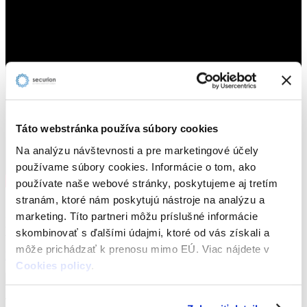
Táto webstránka používa súbory cookies
Na analýzu návštevnosti a pre marketingové účely
používame súbory cookies. Informácie o tom, ako
používate naše webové stránky, poskytujeme aj tretím
stranám, ktoré nám poskytujú nástroje na analýzu a
Získajte konkurenčnú výhodu vďaka aktívnemu
marketing. Títo partneri môžu príslušné informácie
prístupu k ochrane osobných údajov.
skombinovať s ďalšími údajmi, ktoré od vás získali a
môže prichádzať k prenosu mimo EÚ. Viac nájdete v
Pozrieť ponuku služieb
Cookies policy
.
Tagy článku -