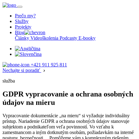
Prečo my?
Služby
Projekty
Blog
Články
Videoškolenia
Podcasty
E-booky
+421 911 925 811
Nechajte si poradiť
služba
GDPR vypracovanie a ochrana osobných
údajov na mieru
Vypracovanie dokumentácie „na mieru“ si vyžaduje individuálny
prístup. Nariadenie GDPR a ochrana osobných údajov stanovuje
subjektom a podnikateľom veľa povinností. Vo vzťahu k
zamestnancom a iným dotknutým osobám, požiadavkám na interné
postupy, bezpečnosti… Pomôžeme vám s komplexným riešením,