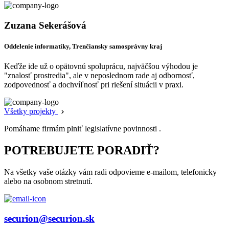
Zuzana Sekerášová
Oddelenie informatiky, Trenčiansky samosprávny kraj
Keďže ide už o opätovnú spoluprácu, najväčšou výhodou je
"znalosť prostredia", ale v neposlednom rade aj odbornosť,
zodpovednosť a dochvíľnosť pri riešení situácii v praxi.
Všetky projekty
Pomáhame firmám plniť legislatívne povinnosti .
POTREBUJETE PORADIŤ?
Na všetky vaše otázky vám radi odpovieme e-mailom, telefonicky
alebo na osobnom stretnutí.
securion@securion.sk