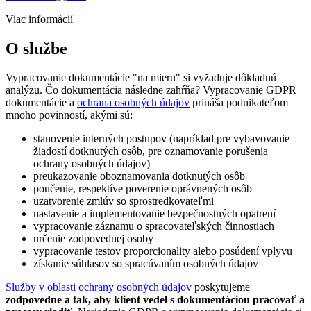
Viac informácií
O službe
Vypracovanie dokumentácie "na mieru" si vyžaduje dôkladnú
analýzu. Čo dokumentácia následne zahŕňa? Vypracovanie GDPR
dokumentácie a
ochrana osobných údajov
prináša podnikateľom
mnoho povinností, akými sú:
stanovenie interných postupov (napríklad pre vybavovanie
žiadostí dotknutých osôb, pre oznamovanie porušenia
ochrany osobných údajov)
preukazovanie oboznamovania dotknutých osôb
poučenie, respektíve poverenie oprávnených osôb
uzatvorenie zmlúv so sprostredkovateľmi
nastavenie a implementovanie bezpečnostných opatrení
vypracovanie záznamu o spracovateľských činnostiach
určenie zodpovednej osoby
vypracovanie testov proporcionality alebo posúdení vplyvu
získanie súhlasov so spracúvaním osobných údajov
Služby v oblasti ochrany osobných údajov
poskytujeme
zodpovedne a tak, aby klient vedel s dokumentáciou pracovať a