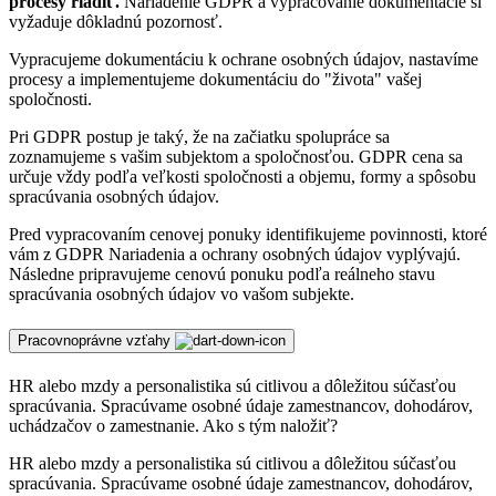
procesy riadiť.
Nariadenie GDPR a vypracovanie dokumentácie si
vyžaduje dôkladnú pozornosť.
Vypracujeme dokumentáciu k ochrane osobných údajov, nastavíme
procesy a implementujeme dokumentáciu do "života" vašej
spoločnosti.
Pri GDPR postup je taký, že na začiatku spolupráce sa
zoznamujeme s vašim subjektom a spoločnosťou. GDPR cena sa
určuje vždy podľa veľkosti spoločnosti a objemu, formy a spôsobu
spracúvania osobných údajov.
Pred vypracovaním cenovej ponuky identifikujeme povinnosti, ktoré
vám z GDPR Nariadenia a ochrany osobných údajov vyplývajú.
Následne pripravujeme cenovú ponuku podľa reálneho stavu
spracúvania osobných údajov vo vašom subjekte.
Pracovnoprávne vzťahy
HR alebo mzdy a personalistika sú citlivou a dôležitou súčasťou
spracúvania. Spracúvame osobné údaje zamestnancov, dohodárov,
uchádzačov o zamestnanie. Ako s tým naložiť?
HR alebo mzdy a personalistika sú citlivou a dôležitou súčasťou
spracúvania. Spracúvame osobné údaje zamestnancov, dohodárov,