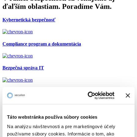
ďaľším oblastiam. Poradíme Vám.
Kybernetická bezpečnosť
Compliance program a dokumentácia
Bezpečná správa IT
Spokojní klienti v oblasti ochrany osobných údajov
REFERENCIE OD NAŠICH KLIENTOV
Silvia Filkornová
Táto webstránka používa súbory cookies
Na analýzu návštevnosti a pre marketingové účely
HR manažér, TATRA Billing, a.s.
používame súbory cookies. Informácie o tom, ako