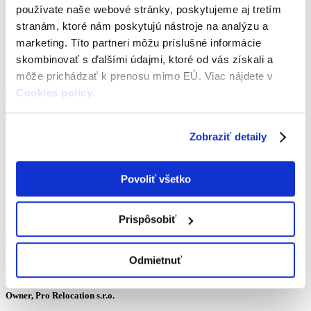
používate naše webové stránky, poskytujeme aj tretím
Spolupráca išla ako po masle. Firme securion sme zverili revíziu
celej GDPR agendy. Konzultanti zistili súčasný stav, nadviazali na
stranám, ktoré nám poskytujú nástroje na analýzu a
už hotovú prácu a v dohodnutom čase dodali všetky potrebné
marketing. Títo partneri môžu príslušné informácie
výstupy. GDPR mali v malíčku, problematiku vedeli jasne vysvetliť,
skombinovať s ďalšími údajmi, ktoré od vás získali a
reagovali promptne a ústretovo, hľadali optimálne riešenia.
Ďakujeme a radi s Vami budeme spolupracovať aj naďalej.
môže prichádzať k prenosu mimo EÚ. Viac nájdete v
Cookies policy
.
Jana Ondrušková
Zobraziť detaily
HR manažér, Považský cukor a.s.
Páni majú profesionálny a proaktívny prístup. Prehľad a
Povoliť všetko
kompetencie v danej oblasti, plus pracovné právo- výhoda.
Komunikácia v anglickom jazyku s centrálnym GDPR responsible.
Dobrá vzájomná komunikácia, príjemná atmosféra.
Prispôsobiť
Odmietnuť
Ivona Demáčková
Owner, Pro Relocation s.r.o.