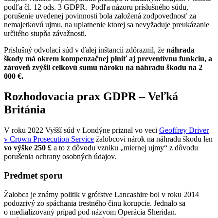
podľa čl. 12 ods. 3
GDPR
. Podľa názoru príslušného súdu,
porušenie uvedenej povinnosti bola založená zodpovednosť za
nemajetkovú ujmu, na uplatnenie ktorej sa nevyžaduje preukázanie
určitého stupňa závažnosti.
Príslušný odvolací súd v ďalej inštancií zdôraznil, že
náhrada
škody má okrem kompenzačnej plniť aj preventívnu funkciu, a
zároveň zvýšil celkovú sumu nároku na náhradu škodu na 2
000 €.
Rozhodovacia prax GDPR – Veľká
Británia
V roku 2022 Vyšší súd v Londýne priznal vo veci
Geoffrey Driver
v Crown Prosecution Service
žalobcovi nárok na náhradu škodu len
vo výške 250 £
a to z dôvodu vzniku „miernej ujmy“ z dôvodu
porušenia ochrany osobných údajov.
Predmet sporu
Žalobca je známy politik v grófstve Lancashire bol v roku 2014
podozrivý zo spáchania trestného činu korupcie. Jednalo sa
o medializovaný prípad pod názvom Operácia Sheridan.