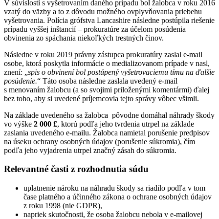
V súvislosti s vyšetrovaním daného prípadu bol žalobca v roku 2016
vzatý do väzby a to z dôvodu možného ovplyvňovania priebehu
vyšetrovania. Polícia grófstva Lancashire následne postúpila riešenie
prípadu vyššej inštancií – prokuratúre za účelom posúdenia
obvinenia zo spáchania niekoľkých trestných činov.
Následne v roku 2019 právny zástupca prokuratúry zaslal e-mail
osobe, ktorá poskytla informácie o medializovanom prípade v nasl,
znení: „
spis o obvinení bol postúpený vyšetrovaciemu tímu na ďalšie
posúdenie.
“ Táto osoba následne zaslala uvedený e-mail
s menovaním žalobcu (a so svojimi priloženými komentármi) ďalej
bez toho, aby si uvedené príjemcovia tejto správy vôbec všimli.
Na základe uvedeného sa žalobca pôvodne domáhal náhrady škody
vo výške
2 000
£
, ktorú podľa jeho tvrdenia utrpel na základe
zaslania uvedeného e-mailu. Žalobca namietal porušenie predpisov
na úseku ochrany osobných údajov (porušenie súkromia), čím
podľa jeho vyjadrenia utrpel značný zásah do súkromia.
Relevantné časti z rozhodnutia súdu
uplatnenie nároku na náhradu škody sa riadilo podľa v tom
čase platného a účinného zákona o ochrane osobných údajov
z roku 1998 (nie GDPR),
napriek skutočnosti, že osoba žalobcu nebola v e-mailovej