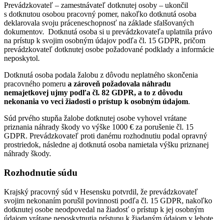
Prevádzkovateľ – zamestnávateľ dotknutej osoby – ukončil
s dotknutou osobou pracovný pomer, nakoľko dotknutá osoba
deklarovala svoju práceneschopnosť na základe sfalšovaných
dokumentov. Dotknutá osoba si u prevádzkovateľa uplatnila právo
na prístup k svojim osobným údajov podľa čl. 15
GDPR
, pričom
prevádzkovateľ dotknutej osobe požadované podklady a informácie
neposkytol.
Dotknutá osoba podala žalobu z dôvodu neplatného skončenia
pracovného pomeru
a zároveň požadovala náhradu
nemajetkovej ujmy podľa čl. 82 GDPR, a to z dôvodu
nekonania vo veci žiadosti o prístup k osobným údajom
.
Súd prvého stupňa žalobe dotknutej osobe vyhovel vrátane
priznania náhrady škody vo výške 1000 € za porušenie čl. 15
GDPR
. Prevádzkovateľ proti danému rozhodnutiu podal opravný
prostriedok, následne aj dotknutá osoba namietala výšku priznanej
náhrady škody.
Rozhodnutie súdu
Krajský pracovný súd v Hesensku potvrdil, že prevádzkovateľ
svojim nekonaním porušil povinnosti podľa čl. 15 GDPR, nakoľko
dotknutej osobe neodpovedal na žiadosť o prístup k jej osobným
údajom vrátane neposkytnutia prístupu k žiadaným údajom v lehote