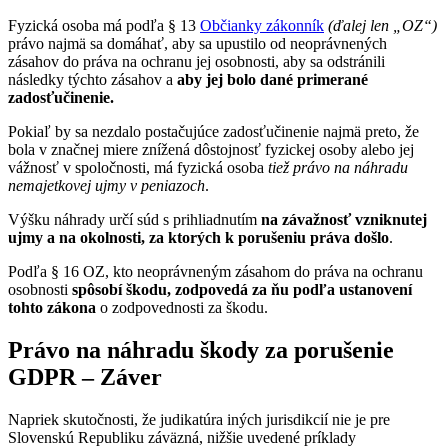
F
yzická osoba má podľa § 13
Občianky zákonník
(ďalej len „OZ“)
právo najmä sa domáhať, aby sa upustilo od neoprávnených
zásahov do práva na ochranu jej osobnosti, aby sa odstránili
následky týchto zásahov a
aby jej bolo dané primerané
zadosťučinenie.
Pokiaľ by sa nezdalo postačujúce zadosťučinenie najmä preto, že
bola v značnej miere znížená dôstojnosť fyzickej osoby alebo jej
vážnosť v spoločnosti, má fyzická osoba
tiež právo na náhradu
nemajetkovej ujmy v peniazoch
.
Výšku náhrady určí súd s prihliadnutím
na závažnosť vzniknutej
ujmy a na okolnosti, za ktorých k porušeniu práva došlo
.
Podľa § 16
OZ
, kto neoprávneným zásahom do práva na ochranu
osobnosti
spôsobí škodu, zodpovedá za ňu podľa ustanovení
tohto zákona
o zodpovednosti za škodu.
Právo na náhradu škody za porušenie
GDPR – Záver
Napriek skutočnosti, že judikatúra iných jurisdikcií nie je pre
Slovenskú Republiku záväzná, nižšie uvedené príklady