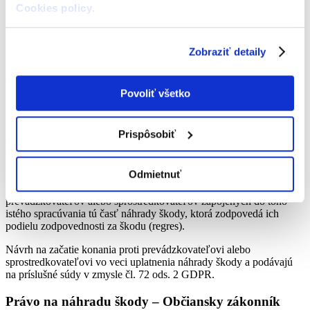
zodpovednosť daná len v tom prípade, ak si sprostredkovateľ
Cookies policy
.
nesplnil povinnosť podľa
GDPR
alebo ak konal nad rámec alebo
v rozpore s pokynmi prevádzkovateľa, ktoré boli v súlade
s legislatívnou na úseku ochrany osobných údajov.
Zobraziť detaily
Prevádzkovateľ alebo sprostredkovateľ môže byť zbavený
zodpovednosti, ak nie je preukázaná žiadna zodpovednosť, ktorá
spôsobila škodu.
Povoliť všetko
V prípade spracúvania, na ktorom sa zúčastnilo viacero
prevádzkovateľov alebo sprostredkovateľov, podľa čl. 82 ods. 4
Prispôsobiť
GDPR, za celú škodu zodpovedá každý z nich, aby sa dotknutej
osobe zabezpečila účinná náhrada.
Odmietnuť
V prípade zaplatenia náhrady spôsobenej škody v plnej výške, má
prevádzkovateľ alebo sprostredkovateľ právo žiadať od ostatných
prevádzkovateľov alebo sprostredkovateľov zapojených do toho
istého spracúvania tú časť náhrady škody, ktorá zodpovedá ich
podielu zodpovednosti za škodu (regres).
Návrh na začatie konania proti prevádzkovateľovi alebo
sprostredkovateľovi vo veci uplatnenia náhrady škody a podávajú
na príslušné súdy v zmysle čl. 72 ods. 2
GDPR
.
Právo na náhradu škody – Občiansky zákonník