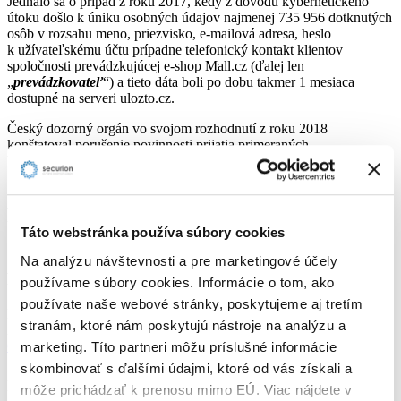
Jednalo sa o prípad z roku 2017, kedy z dôvodu kybernetického
útoku došlo k úniku osobných údajov najmenej 735 956 dotknutých
osôb v rozsahu meno, priezvisko, e-mailová adresa, heslo
k užívateľskému účtu prípadne telefonický kontakt klientov
spoločnosti prevádzkujúcej e-shop Mall.cz (ďalej len
„
prevádzkovateľ
“) a tieto dáta boli po dobu takmer 1 mesiaca
dostupné na serveri ulozto.cz.
Český dozorný orgán vo svojom rozhodnutí z roku 2018
konštatoval porušenie povinnosti prijatia primeraných
bezpečnostných opatrení, na základe čoho bola uložená pokuta vo
výške 1,5 milión CZK.
Právo na náhradu škody za porušenie
Táto webstránka používa súbory cookies
GDPR – Právna úprava
Na analýzu návštevnosti a pre marketingové účely
Právo na náhradu škody – Nariadenie GDPR
používame súbory cookies. Informácie o tom, ako
používate naše webové stránky, poskytujeme aj tretím
Na účely čl. 82
GDPR
má
každá osoba, ktorá utrpela
stranám, ktoré nám poskytujú nástroje na analýzu a
majetkovú alebo nemajetkovú ujmu
v dôsledku
porušenia
GDPR
právo na náhradu škody.
marketing. Títo partneri môžu príslušné informácie
skombinovať s ďalšími údajmi, ktoré od vás získali a
Zodpovednosť za škodu spôsobenú spracúvaním v rozpore s
GDPR
môže prichádzať k prenosu mimo EÚ. Viac nájdete v
nesie
prevádzkovateľ
. V prípade
sprostredkovateľa
je táto