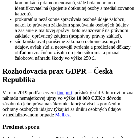
komunikácií priamo menovaná, stále bola nepriamo
identifikovateľná (spojenie dotknutej osoby s medializovanou
kauzou),
prokuratúra nezákonne spracúvala osobné údaje žalobcu,
nakoľko právnym základom spracúvania osobných údajov
a zaslanie e-mailovej správy bolo realizované na právnom
základe oprávnený záujem (nesprávny právny základ),
súd konštatoval porušenie zákona o ochrane osobných
údajov, avšak súd si neosvojil tvrdenia a predložené dôkazy
ohľadom značného zásahu do jeho súkromia a priznal
žalobcovi náhradu škody vo výške 250
£.
Rozhodovacia prax GDPR – Česká
Republika
V roku 2019 podľa serveru
fineport
príslušný súd žalobcovi priznal
náhradu nemajetkovej ujmy vo výške
10 000 CZK
z dôvodu
zásahu do jeho práva na súkromie, ktorý súvisel s porušením
ochrany osobných údajov týkajúci sa úniku osobných údajov
v medializovanom prípade
Mall.cz
.
Predmet sporu