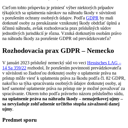
Cieľom tohto príspevku je priniesť výber niektorých prípadov
týkajúcich sa uplatnenia nárokov na náhradu škody v súvislosti
s porušením ochrany osobných údajov. Podľa
GDPR
by mali
dotknuté osoby za preukázanie vzniknutej škody obdržať úplnú a
účinnú náhradu, avšak rozhodovacia prax príslušných súdov
jednotlivých jurisdikcií je rôzna. Vzniká dotknutým osobám právo
na náhradu škody za porušenie GDPR od prevádzkovateľa?
Rozhodovacia prax GDPR – Nemecko
V januári 2023 príslušný nemecký súd vo veci
Hessisches LAG –
14 Sa 359/22
rozhodol, že porušením povinnosti prevádzkovateľa
v súvislosti so žiadosťou dotknutej osoby o uplatnenie práva na
prístup môže viesť k uplatneniu práva za škodu podľa čl. 82
GDPR
,
nakoľko sa týka spracúvania osobných údajov dotknutej osoby, aj
keď samotné uplatnenie práva na prístup nie je možné považovať za
spracúvanie. Okrem toho podľa právneho názoru príslušného súdu,
na uplatnenie práva na náhradu škody – nemajetkovej ujmy –
sa nevyžaduje zohľadnenie určitého stupňa závažnosti danej
ujmy
.
Predmet sporu