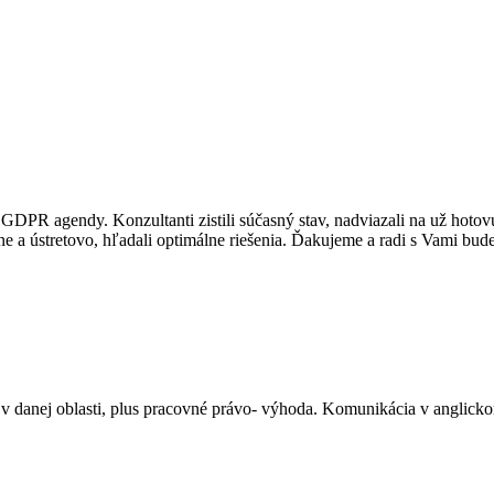
lej GDPR agendy. Konzultanti zistili súčasný stav, nadviazali na už ho
tne a ústretovo, hľadali optimálne riešenia. Ďakujeme a radi s Vami bu
e v danej oblasti, plus pracovné právo- výhoda. Komunikácia v angli