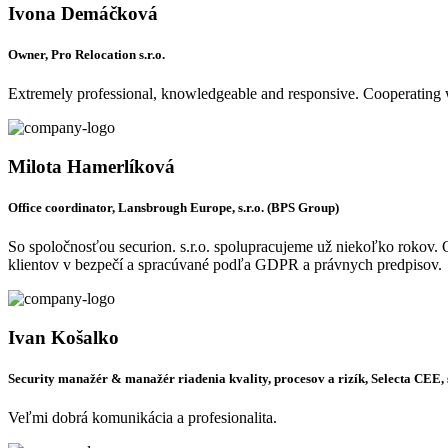
Ivona Demáčková
Owner, Pro Relocation s.r.o.
Extremely professional, knowledgeable and responsive. Cooperating wi
Milota Hamerlíková
Office coordinator, Lansbrough Europe, s.r.o. (BPS Group)
So spoločnosťou securion. s.r.o. spolupracujeme už niekoľko rokov. Oce
klientov v bezpečí a spracúvané podľa GDPR a právnych predpisov.
Ivan Košalko
Security manažér & manažér riadenia kvality, procesov a rizík, Selecta CEE, s
Veľmi dobrá komunikácia a profesionalita.