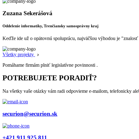
Zuzana Sekerášová
Oddelenie informatiky, Trenčiansky samosprávny kraj
Keďže ide už o opätovnú spoluprácu, najväčšou výhodou je "znalosť pr
Všetky projekty
Pomáhame firmám plniť legislatívne povinnosti .
POTREBUJETE PORADIŤ?
Na všetky vaše otázky vám radi odpovieme e-mailom, telefonicky ale
securion@securion.sk
+421 911 925 811