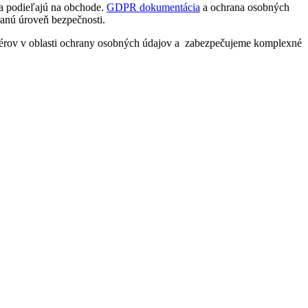
sa podieľajú na obchode.
GDPR dokumentácia
a ochrana osobných
ranú úroveň bezpečnosti.
klérov v oblasti ochrany osobných údajov a zabezpečujeme komplexné