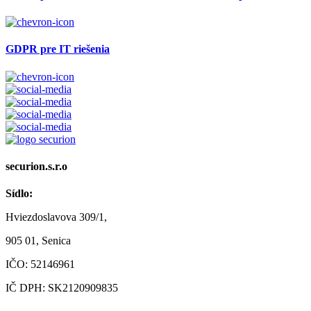
GDPR pre IT riešenia
securion.s.r.o
Sídlo:
Hviezdoslavova 309/1,
905 01, Senica
IČO: 52146961
IČ DPH: SK2120909835