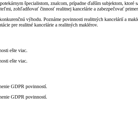
 hypotekárnym špecialistom, znalcom, prípadne ďalším subjektom, ktoré 
ovateľmi, zohľadňovať činnosť realitnej kancelárie a zabezpečovať prime
 konkurenčnú výhodu. Poznáme povinnosti realitných kancelárií a ma
cie pre realitné kancelárie a realitných maklérov.
osti ešte viac.
osti ešte viac.
lnenie GDPR povinností.
lnenie GDPR povinností.