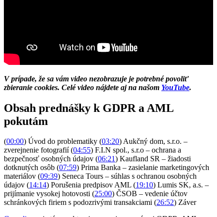
V prípade, že sa vám video nezobrazuje je potrebné povoliť
zbieranie cookies. Celé video nájdete aj na našom
YouTube
.
Obsah prednášky k GDPR a AML
pokutám
(
00:00
) Úvod do problematiky (
03:20
) Aukčný dom, s.r.o. –
zverejnenie fotografií (
04:55
) F.I.N spol., s.r.o – ochrana a
bezpečnosť osobných údajov (
06:21
) Kaufland SR – žiadosti
dotknutých osôb (
07:59
) Prima Banka – zasielanie marketingových
materiálov (
09:39
) Seneca Tours – súhlas s ochranou osobných
údajov (
14:14
) Porušenia predpisov AML (
19:10
) Lumis SK, a.s. –
prijímanie vysokej hotovosti (
25:00
) ČSOB – vedenie účtov
schránkových firiem s podozrivými transakciami (
26:52
) Záver