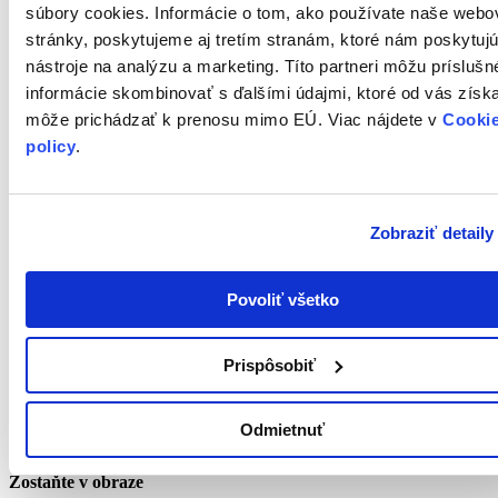
súbory cookies. Informácie o tom, ako používate naše webo
Môže Vás zaujímať
stránky, poskytujeme aj tretím stranám, ktoré nám poskytuj
nástroje na analýzu a marketing. Títo partneri môžu príslušn
4. 3. 2026
informácie skombinovať s ďalšími údajmi, ktoré od vás získa
Slovenská legislatíva
môže prichádzať k prenosu mimo EÚ. Viac nájdete v
Cooki
policy
.
Plán kontrol úradu pre ochranu osobných údajov Slovenskej
republiky na rok 2026
28. 9. 2022
Zobraziť detaily
GDPR Nariadenie
Informačná povinnosť GDPR – transparentnosť a obsah
Povoliť všetko
12. 8. 2022
Prispôsobiť
GDPR Nariadenie, Videoškolenia
GDPR videoškolenia 17: Najčastejšie chyby pri vypracovaní
Odmietnuť
GDPR dokumentácie
Zostaňte v obraze