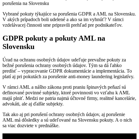
Vybrané pokuty týkajúce sa porušenia GDPR a AML na Slovensku.
V akých prípadoch boli udelené a ako sa im vyhnúť? V rámci
vzdelávacej činnosti sme pripravili prehľad pre podnikateľov.
GDPR pokuty a pokuty AML na
Slovensku
Úrad na ochranu osobných údajov udeľuje prevažne pokuty za
bežné porušenia ochrany osobných údajov. Tým sa dá ľahko
predísť – vypracovanie GDPR dokumentácie a implementácia. To
platí aj pri pokutách za porušenie anti-money laundering legislatívy.
V rámci AML a nášho zákona proti praniu špinavých peňazí sú
definované povinné subjekty, ktoré povinnosti vo vzťahu k AML
majú plniť. Medzi ne patria najmä účtovné firmy, realitné kancelárie,
advokáti, ale aj ďalšie subjekty.
Tak ako aj pri porušení ochrany osobných údajov, aj porušenie
AML má dôsledky a sú udeľované na Slovensku pokuty. A o nich
sa viac dozviete v prednáške.